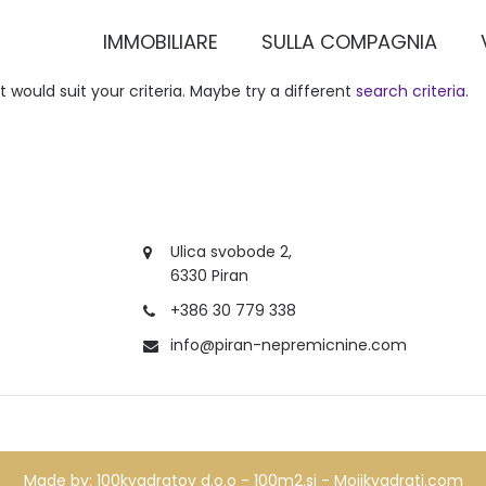
IMMOBILIARE
SULLA COMPAGNIA
 would suit your criteria. Maybe try a different
search criteria.
Ulica svobode 2,
6330 Piran
+386 30 779 338
info@piran-nepremicnine.com
Made by:
100kvadratov d.o.o - 100m2.si -
Mojikvadrati.com