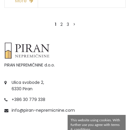
More
1
2
3
>
PIRAN NEPREMIČNINE d.o.o.
Ulica svobode 2,
6330 Piran
+386 30 779 338
info@piran-nepremicnine.com
This website using cookies. With
further use you agree with terms
& conditions.