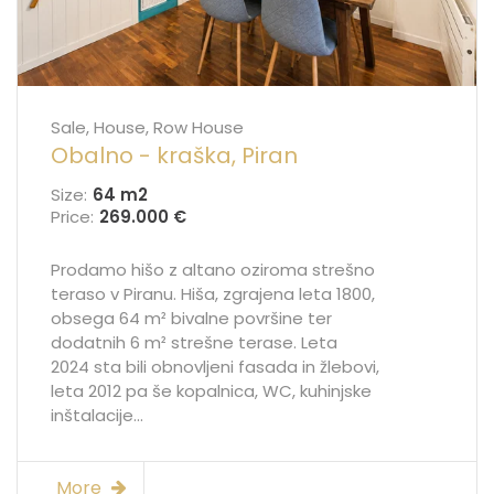
Sale, House, Row House
Obalno - kraška, Piran
Size:
64 m
2
Price:
269.000 €
Prodamo hišo z altano oziroma strešno
teraso v Piranu. Hiša, zgrajena leta 1800,
obsega 64 m² bivalne površine ter
dodatnih 6 m² strešne terase. Leta
2024 sta bili obnovljeni fasada in žlebovi,
leta 2012 pa še kopalnica, WC, kuhinjske
inštalacije...
More