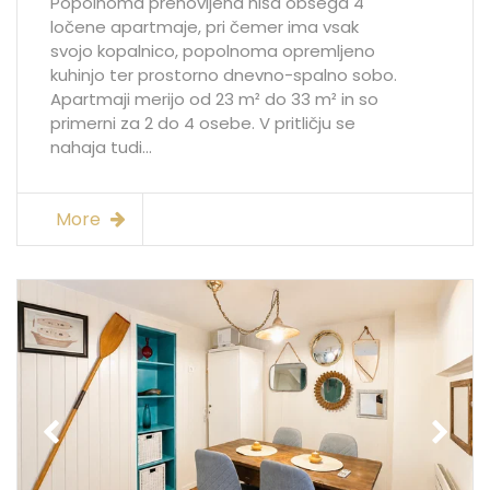
Popolnoma prenovljena hiša obsega 4
ločene apartmaje, pri čemer ima vsak
svojo kopalnico, popolnoma opremljeno
kuhinjo ter prostorno dnevno-spalno sobo.
Apartmaji merijo od 23 m² do 33 m² in so
primerni za 2 do 4 osebe. V pritličju se
nahaja tudi...
More