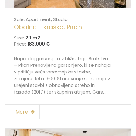
Sale, Apartment, Studio
Obalno - kraška, Piran
Size:
20 m
2
Price:
183.000 €
Naprodaj garsonjera v bližini trga Bratstva
– Piran Prenovljena garsonjero, ki se nahaja
v pritličju večstanovanjske stavbe,
zgrajene leta 1900. Stanovanje se nahaja v
urejeni stavbi z obnovljeno streho in
fasado (2017) ter skupnim atrijem. Gars...
More