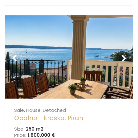
Sale, House, Detached
Obalno - kraška, Piran
Size:
250 m
2
Price:
1.800.000 €